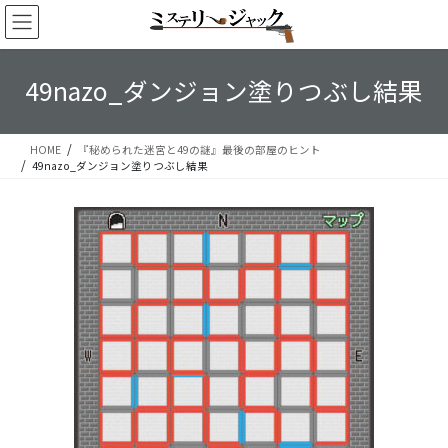
コ
ナ
ン
ビ
テ
ゲ
ン
ー
49nazo_ダンジョン塗りつぶし結果
ツ
シ
へ
ョ
ス
ン
HOME
『秘められた迷宮と49の謎』最後の部屋のヒント
キ
に
49nazo_ダンジョン塗りつぶし結果
ッ
移
プ
動