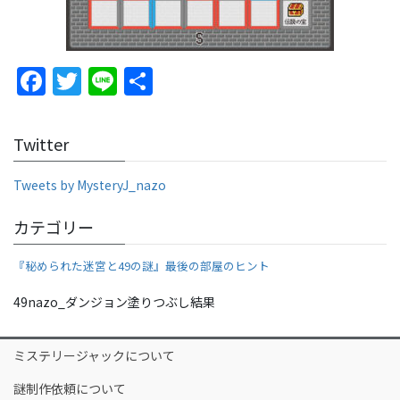
F
T
Li
S
a
w
n
h
c
itt
e
ar
Twitter
e
er
e
b
Tweets by MysteryJ_nazo
o
カテゴリー
o
『秘められた迷宮と49の謎』最後の部屋のヒント
k
49nazo_ダンジョン塗りつぶし結果
ミステリージャックについて
謎制作依頼について