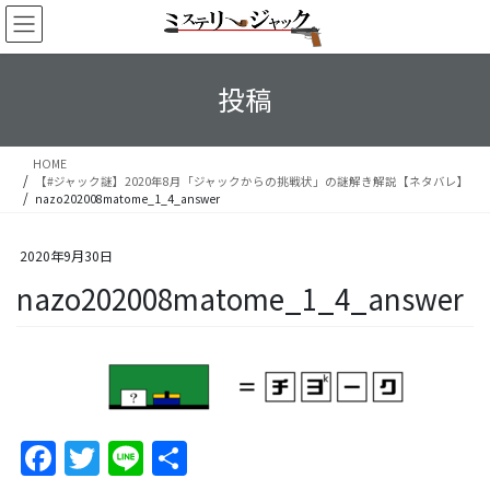
コ
ナ
ン
ビ
テ
ゲ
ン
ー
投稿
ツ
シ
へ
ョ
ス
ン
HOME
キ
に
【#ジャック謎】2020年8月「ジャックからの挑戦状」の謎解き解説【ネタバレ】
ッ
移
nazo202008matome_1_4_answer
プ
動
2020年9月30日
nazo202008matome_1_4_answer
F
T
Li
S