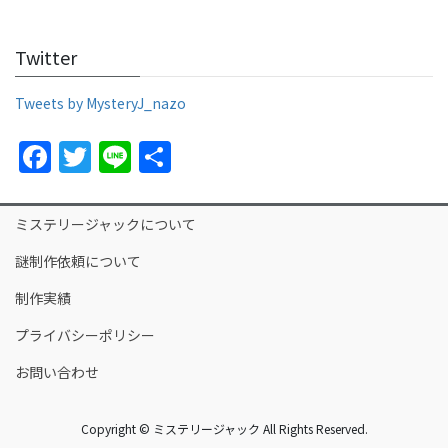
a
w
n
h
c
itt
e
ar
Twitter
e
er
e
b
Tweets by MysteryJ_nazo
o
F
T
Li
S
o
a
w
n
h
k
c
itt
e
ar
ミステリージャックについて
e
er
e
謎制作依頼について
b
制作実績
o
プライバシーポリシー
o
k
お問い合わせ
Copyright © ミステリージャック All Rights Reserved.