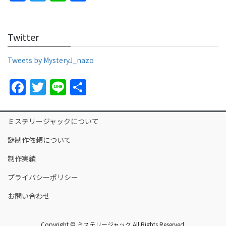
a
w
n
h
c
itt
e
ar
Twitter
e
er
e
b
Tweets by MysteryJ_nazo
o
F
T
Li
S
o
a
w
n
h
k
c
itt
e
ar
ミステリージャックについて
e
er
e
謎制作依頼について
b
制作実績
o
プライバシーポリシー
o
k
お問い合わせ
Copyright © ミステリージャック All Rights Reserved.