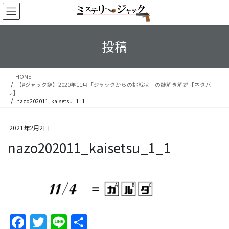
コ
ナ
ン
ビ
テ
ゲ
ン
ー
投稿
ツ
シ
へ
ョ
ス
ン
HOME
キ
に
【#ジャック謎】2020年11月「ジャックからの挑戦状」の謎解き解説【ネタバ
ッ
移
レ】
プ
動
nazo202011_kaisetsu_1_1
2021年2月2日
nazo202011_kaisetsu_1_1
F
T
Li
S