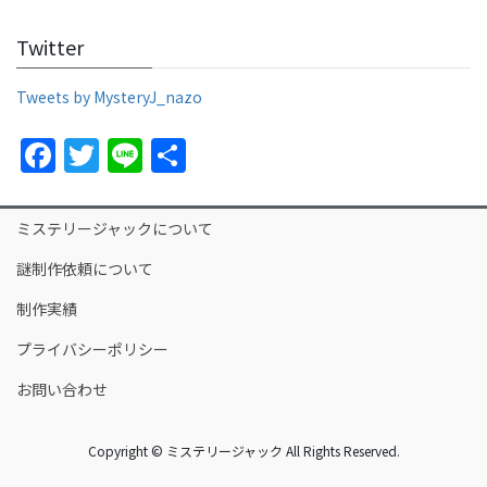
c
itt
e
ar
Twitter
e
er
e
b
Tweets by MysteryJ_nazo
o
F
T
Li
S
o
a
w
n
h
k
c
itt
e
ar
ミステリージャックについて
e
er
e
謎制作依頼について
b
制作実績
o
プライバシーポリシー
o
k
お問い合わせ
Copyright © ミステリージャック All Rights Reserved.