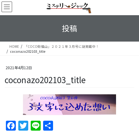
コ
ナ
ン
ビ
テ
ゲ
ン
ー
投稿
ツ
シ
へ
ョ
ス
ン
HOME
「COCO街福山」２０２１年３月号に謎掲載中！
キ
に
coconazo202103_title
ッ
移
プ
動
2021年4月12日
coconazo202103_title
F
T
Li
S
a
w
n
h