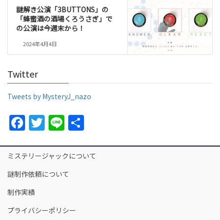
謎解き公演「3BUTTONS」の
「蜂蜜酒の酒場くろうさぎ」で
の公演は今週末から！
2024年4月4日
Twitter
Tweets by MysteryJ_nazo
F
T
Li
共
a
w
n
有
c
itt
e
ミステリージャックについて
e
er
謎制作依頼について
b
制作実績
o
プライバシーポリシー
o