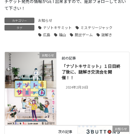
チケット発売の情報がGET出来ますので、是非フォローしておい
て下さい！
お知らせ
カテゴリー
ナゾトキサミット
ミステリージャック
タグ
広島
福山
脱出ゲーム
謎解き
お知らせ
前の記事
「ナゾトキサミット」１日目終
了後に、謎解き交流会を開
催！！
2024年2月16日
お知らせ
次の記事