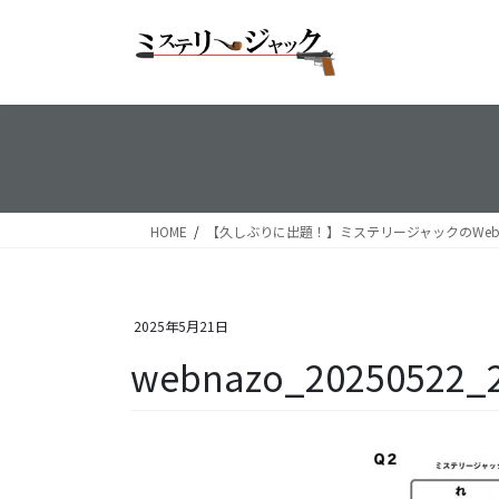
コ
ナ
ン
ビ
テ
ゲ
ン
ー
ツ
シ
へ
ョ
ス
ン
キ
に
ッ
移
HOME
【久しぶりに出題！】ミステリージャックのWeb謎【
プ
動
2025年5月21日
webnazo_20250522_