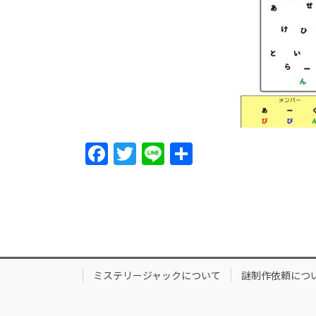
F
T
Li
S
a
w
n
h
c
itt
e
ar
e
er
e
b
o
ミステリージャックについて
謎制作依頼につ
o
k