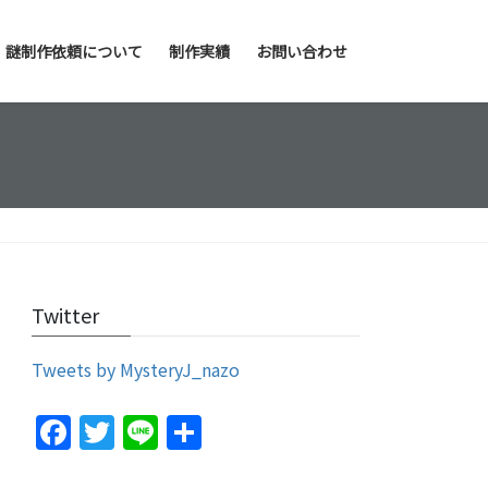
謎制作依頼について
制作実績
お問い合わせ
Twitter
Tweets by MysteryJ_nazo
F
T
Li
S
a
w
n
h