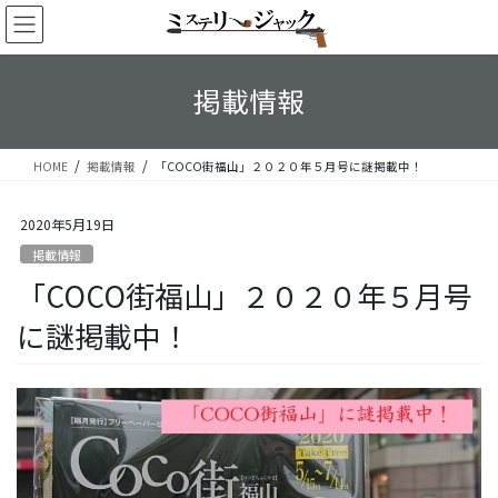
コ
ナ
ン
ビ
テ
ゲ
ン
ー
掲載情報
ツ
シ
へ
ョ
ス
ン
HOME
掲載情報
「COCO街福山」２０２０年５月号に謎掲載中！
キ
に
ッ
移
プ
動
2020年5月19日
掲載情報
「COCO街福山」２０２０年５月号
に謎掲載中！