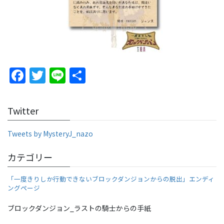
F
T
Li
S
a
w
n
h
c
itt
e
ar
Twitter
e
er
e
b
Tweets by MysteryJ_nazo
o
カテゴリー
o
「一度きりしか行動できないブロックダンジョンからの脱出」エンディ
k
ングページ
ブロックダンジョン_ラストの騎士からの手紙