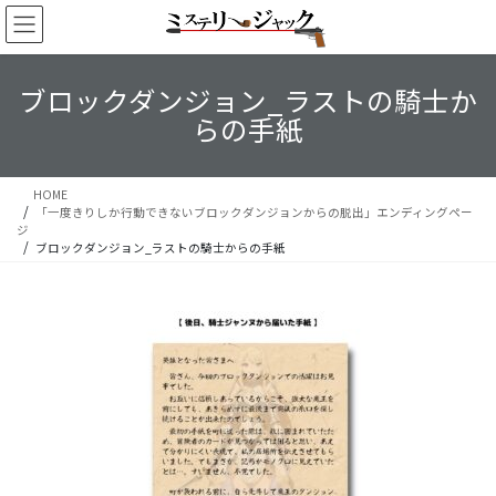
コ
ナ
ン
ビ
テ
ゲ
ン
ー
ブロックダンジョン_ラストの騎士か
ツ
シ
らの手紙
へ
ョ
ス
ン
キ
に
ッ
移
HOME
「一度きりしか行動できないブロックダンジョンからの脱出」エンディングペー
プ
動
ジ
ブロックダンジョン_ラストの騎士からの手紙