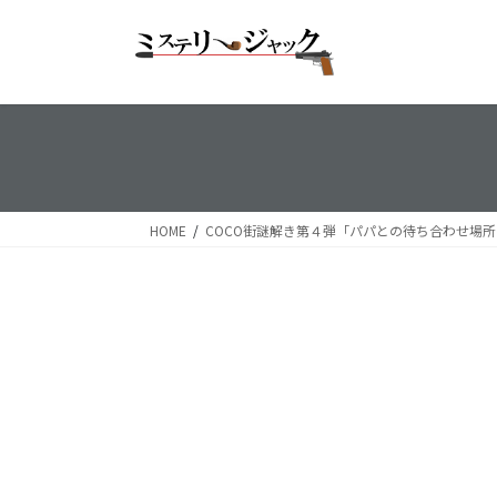
コ
ナ
ン
ビ
テ
ゲ
ン
ー
ツ
シ
へ
ョ
ス
ン
キ
に
ッ
移
HOME
COCO街謎解き第４弾「パパとの待ち合わせ場
プ
動