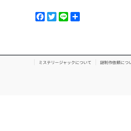
F
T
Li
S
a
w
n
h
c
itt
e
ar
e
er
e
b
o
ミステリージャックについて
謎制作依頼につ
o
k