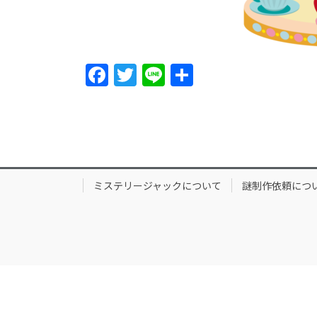
F
T
Li
S
a
w
n
h
c
itt
e
ar
e
er
e
b
o
ミステリージャックについて
謎制作依頼につ
o
k