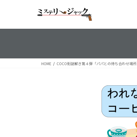
コ
ナ
ン
ビ
テ
ゲ
ン
ー
ツ
シ
へ
ョ
ス
ン
キ
に
ッ
移
HOME
COCO街謎解き第４弾「パパとの待ち合わせ場
プ
動