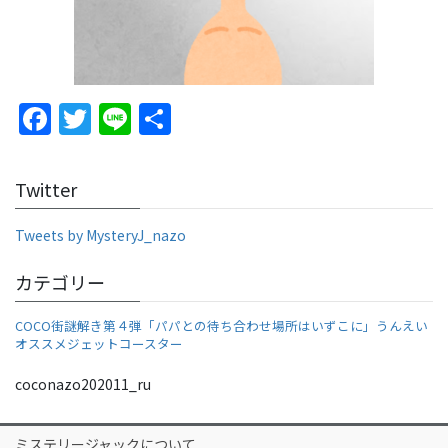
F
T
Li
S
a
w
n
h
c
itt
e
ar
Twitter
e
er
e
b
Tweets by MysteryJ_nazo
o
カテゴリー
o
COCO街謎解き第４弾「パパとの待ち合わせ場所はいずこに」うんえい
k
オススメジェットコースター
coconazo202011_ru
ミステリージャックについて