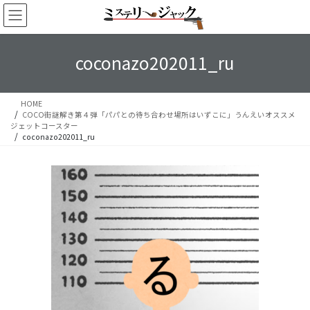
コ
ナ
ン
ビ
テ
ゲ
ン
ー
coconazo202011_ru
ツ
シ
へ
ョ
ス
ン
HOME
キ
に
COCO街謎解き第４弾「パパとの待ち合わせ場所はいずこに」うんえいオススメ
ッ
移
ジェットコースター
プ
動
coconazo202011_ru