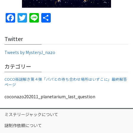
F
T
Li
S
a
w
n
h
c
itt
e
ar
Twitter
e
er
e
b
Tweets by MysteryJ_nazo
o
カテゴリー
o
COCO街謎解き第４弾「パパとの待ち合わせ場所はいずこに」最終解答
k
ページ
coconazo202011_planetarium_last_question
ミステリージャックについて
謎制作依頼について