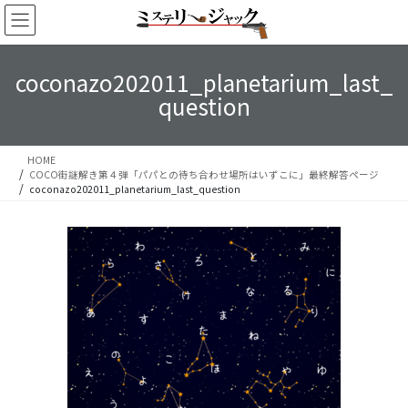
コ
ナ
ン
ビ
テ
ゲ
ン
ー
coconazo202011_planetarium_last_
ツ
シ
question
へ
ョ
ス
ン
キ
に
ッ
移
HOME
COCO街謎解き第４弾「パパとの待ち合わせ場所はいずこに」最終解答ページ
プ
動
coconazo202011_planetarium_last_question