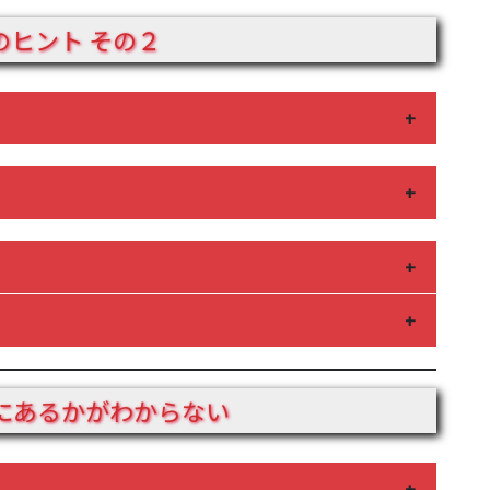
のヒント その２
1つ左に「ク」の文字があるものを思い出しましょう。
書体で書かれたものを目にしたことがあるはずです。
う。あるアルファベットが現れるはずです。
全体をよく見て、パズルが完成した時に現れる文字を
く見てみましょう。アルファベット４文字が隠れてい
にあるかがわからない