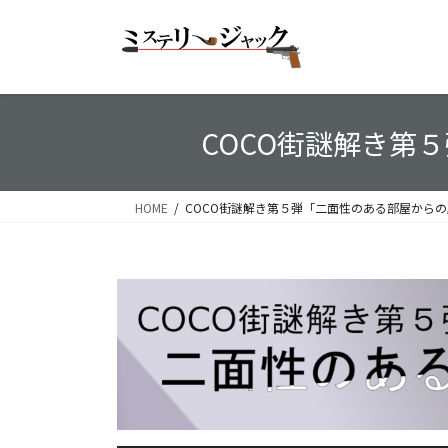
コ
ナ
ン
ビ
テ
ゲ
ン
ー
ツ
シ
へ
ョ
COCO街謎解き第
ス
ン
キ
に
ッ
移
HOME
COCO街謎解き第５弾「二面性のある部屋から
プ
動