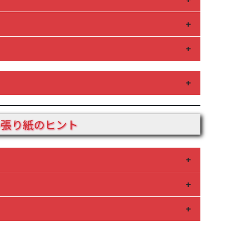
るはずです。画像も鏡写しになっていることに注意し
の張り紙のヒント
ファベットノミギヲヒダリヘトヨム」の文章が現れま
る文字があるのは、同じ表の中のみです。
どこにあるのか、見取り図を確認しましょう。