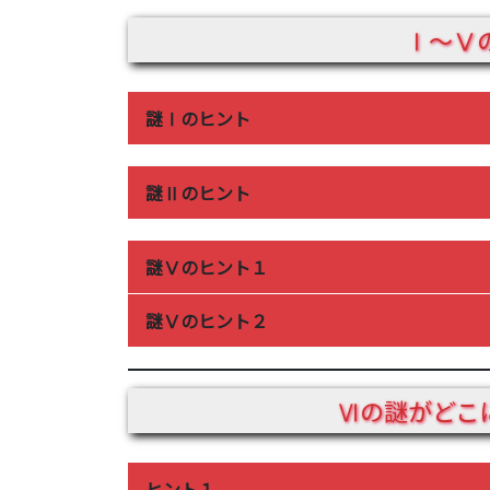
Ⅰ～Ⅴ
謎Ⅰのヒント
「キ」の2つ下に「ケ」、「イ」の1つ下・
謎Ⅱのヒント
ひらがなが書かれた表、もしくは謎と同じ
文字をペンなどで実際につなげてみましょ
謎Ⅴのヒント１
謎Ⅴのヒント２
パズルを作り直す必要はありません。問題
探しましょう。
使っていないピースの周り、赤い部分をよ
Ⅵの謎がどこ
るはずです。
ヒント１