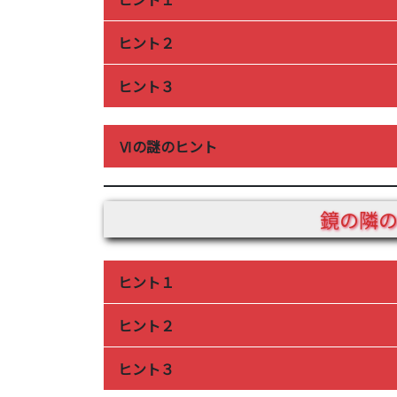
ヒント２
自分が部屋にいる状況を想像しましょう。
ヒント３
鏡に何が映っているかを想像しましょう。
鏡の反対にはⅣの謎があります。
Ⅵの謎のヒント
下の表の枠に、「ココロ」の形が隠れてい
鏡の隣
て中の文字を読みましょう。
ヒント１
ヒント２
すべての謎の答えの文字を消すと、「アル
す。アルファベットの右に読むことができ
ヒント３
「ヒガシノカベノカドヲヨム」。東の壁は