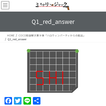
コ
ナ
ン
ビ
テ
ゲ
ン
ー
Q1_red_answer
ツ
シ
へ
ョ
ス
ン
HOME
COCO街謎解き第９弾「ハロウィンパーティからの脱出」
キ
に
Q1_red_answer
ッ
移
プ
動
F
T
Li
S