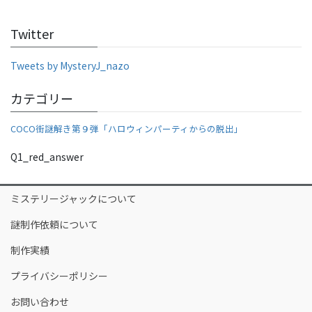
a
w
n
h
c
itt
e
ar
Twitter
e
er
e
b
Tweets by MysteryJ_nazo
o
カテゴリー
o
COCO街謎解き第９弾「ハロウィンパーティからの脱出」
k
Q1_red_answer
ミステリージャックについて
謎制作依頼について
制作実績
プライバシーポリシー
お問い合わせ