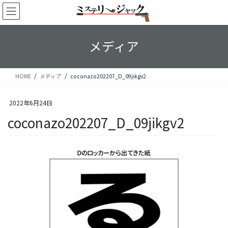
コ
ナ
ン
ビ
テ
ゲ
ン
ー
メディア
ツ
シ
へ
ョ
ス
ン
HOME
メディア
coconazo202207_D_09jikgv2
キ
に
ッ
移
プ
動
2022年6月24日
coconazo202207_D_09jikgv2