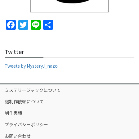
F
T
Li
S
a
w
n
h
c
itt
e
ar
Twitter
e
er
e
b
Tweets by MysteryJ_nazo
o
o
ミステリージャックについて
k
謎制作依頼について
制作実績
プライバシーポリシー
お問い合わせ