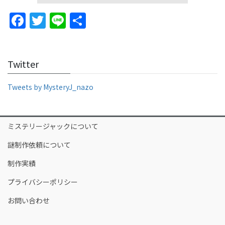
F
T
Li
S
a
w
n
h
c
itt
e
ar
Twitter
e
er
e
b
Tweets by MysteryJ_nazo
o
o
ミステリージャックについて
k
謎制作依頼について
制作実績
プライバシーポリシー
お問い合わせ