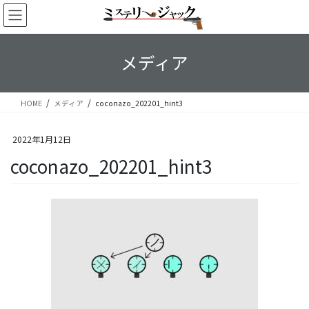
コ
ナ
ン
ビ
テ
ゲ
ン
ー
メディア
ツ
シ
へ
ョ
ス
ン
HOME
メディア
coconazo_202201_hint3
キ
に
ッ
移
プ
動
2022年1月12日
coconazo_202201_hint3