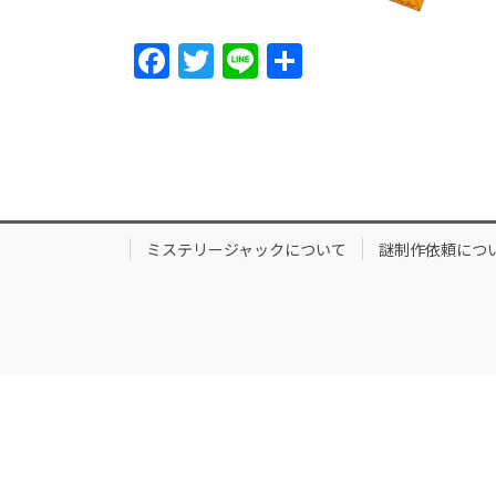
F
T
Li
共
a
w
n
有
c
itt
e
e
er
b
o
ミステリージャックについて
謎制作依頼につ
o
k