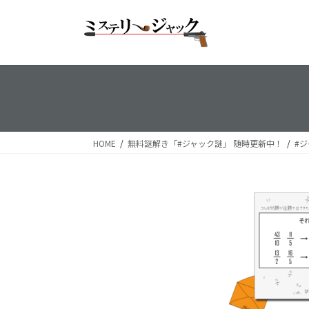
コ
ナ
ン
ビ
テ
ゲ
ン
ー
ツ
シ
へ
ョ
ス
ン
キ
に
ッ
移
HOME
無料謎解き「#ジャック謎」 随時更新中！
#ジ
プ
動