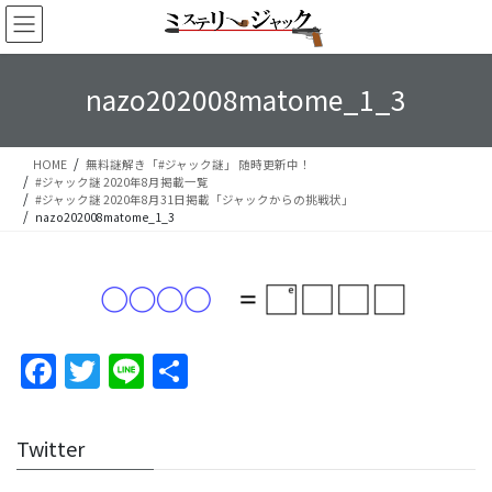
コ
ナ
ン
ビ
テ
ゲ
ン
ー
nazo202008matome_1_3
ツ
シ
へ
ョ
ス
ン
HOME
無料謎解き「#ジャック謎」 随時更新中！
キ
に
#ジャック謎 2020年8月掲載一覧
ッ
移
#ジャック謎 2020年8月31日掲載「ジャックからの挑戦状」
プ
動
nazo202008matome_1_3
F
T
Li
S
a
w
n
h
c
itt
e
ar
Twitter
e
er
e