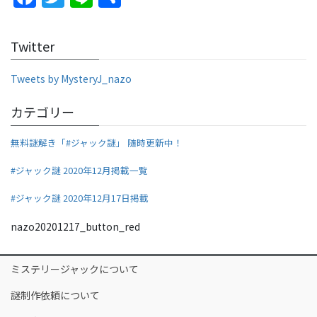
a
w
n
h
c
itt
e
ar
Twitter
e
er
e
b
Tweets by MysteryJ_nazo
o
カテゴリー
o
無料謎解き「#ジャック謎」 随時更新中！
k
#ジャック謎 2020年12月掲載一覧
#ジャック謎 2020年12月17日掲載
nazo20201217_button_red
ミステリージャックについて
謎制作依頼について