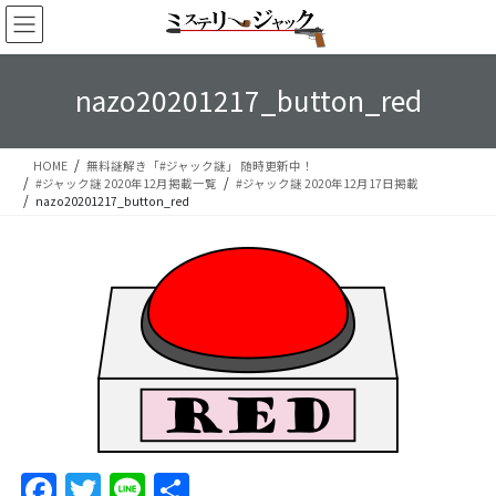
コ
ナ
ン
ビ
テ
ゲ
ン
ー
nazo20201217_button_red
ツ
シ
へ
ョ
ス
ン
HOME
無料謎解き「#ジャック謎」 随時更新中！
キ
に
#ジャック謎 2020年12月掲載一覧
#ジャック謎 2020年12月17日掲載
ッ
移
nazo20201217_button_red
プ
動
F
T
Li
S