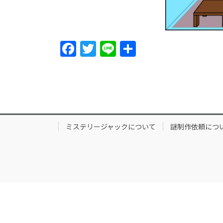
F
T
Li
S
a
w
n
h
c
itt
e
ar
e
er
e
b
o
ミステリージャックについて
謎制作依頼につ
o
k