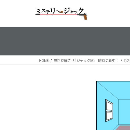
コ
ナ
ン
ビ
テ
ゲ
ン
ー
ツ
シ
へ
ョ
ス
ン
キ
に
ッ
移
HOME
無料謎解き「#ジャック謎」 随時更新中！
#ジ
プ
動