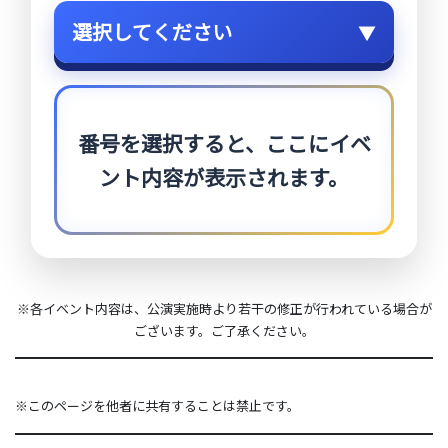
番号を選択すると、ここにイベ
ント内容が表示されます。
※各イベント内容は、公演実施時より若干の修正が行われている場合が
ございます。ご了承ください。
※このページを他者に共有することは禁止です。