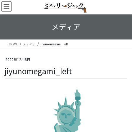
コ
ナ
ン
ビ
テ
ゲ
ン
ー
メディア
ツ
シ
へ
ョ
ス
ン
HOME
メディア
jiyunomegami_left
キ
に
ッ
移
プ
動
2022年12月8日
jiyunomegami_left