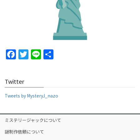
F
T
Li
S
a
w
n
h
c
itt
e
ar
Twitter
e
er
e
b
Tweets by MysteryJ_nazo
o
o
ミステリージャックについて
k
謎制作依頼について