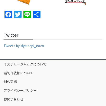
F
T
Li
S
a
w
n
h
c
itt
e
ar
Twitter
e
er
e
b
Tweets by MysteryJ_nazo
o
o
ミステリージャックについて
k
謎制作依頼について
制作実績
プライバシーポリシー
お問い合わせ