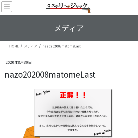
コ
ナ
ン
ビ
テ
ゲ
ン
ー
メディア
ツ
シ
へ
ョ
ス
ン
HOME
メディア
nazo202008matomeLast
キ
に
ッ
移
プ
動
2020年8月30日
nazo202008matomeLast