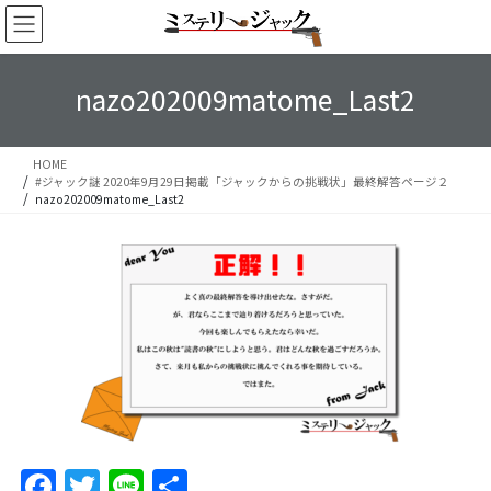
コ
ナ
ン
ビ
テ
ゲ
ン
ー
nazo202009matome_Last2
ツ
シ
へ
ョ
ス
ン
HOME
キ
に
#ジャック謎 2020年9月29日掲載「ジャックからの挑戦状」最終解答ページ２
ッ
移
nazo202009matome_Last2
プ
動
F
T
Li
S