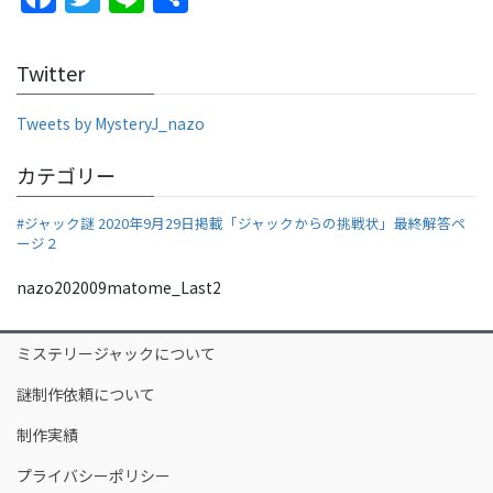
a
w
n
h
c
itt
e
ar
Twitter
e
er
e
b
Tweets by MysteryJ_nazo
o
カテゴリー
o
#ジャック謎 2020年9月29日掲載「ジャックからの挑戦状」最終解答ペ
k
ージ２
nazo202009matome_Last2
ミステリージャックについて
謎制作依頼について
制作実績
プライバシーポリシー