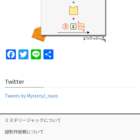
F
T
Li
S
a
w
n
h
c
itt
e
ar
Twitter
e
er
e
b
Tweets by MysteryJ_nazo
o
o
ミステリージャックについて
k
謎制作依頼について