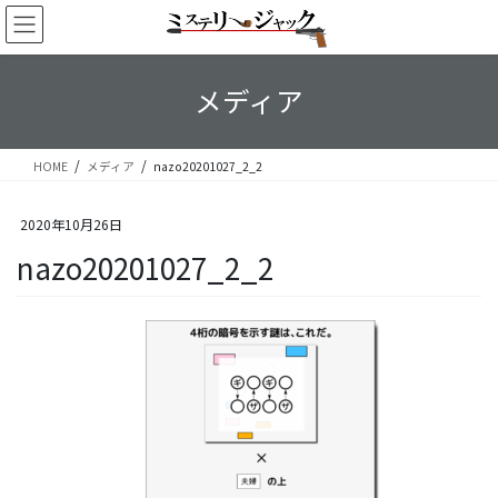
コ
ナ
ン
ビ
テ
ゲ
ン
ー
メディア
ツ
シ
へ
ョ
ス
ン
HOME
メディア
nazo20201027_2_2
キ
に
ッ
移
プ
動
2020年10月26日
nazo20201027_2_2