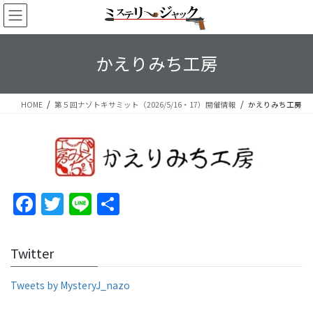
コ
ナ
ン
ビ
テ
ゲ
ン
ー
かえりみち工房
ツ
シ
へ
ョ
ス
ン
HOME
第５回ナゾトキサミット（2026/5/16・17）開催情報
かえりみち工房
キ
に
ッ
移
プ
動
F
T
Li
S
a
w
n
h
c
itt
e
ar
Twitter
e
er
e
b
Tweets by MysteryJ_nazo