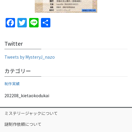
F
T
Li
S
a
w
n
h
c
itt
e
ar
Twitter
e
er
e
b
Tweets by MysteryJ_nazo
o
カテゴリー
o
制作実績
k
202208_kietaokodukai
ミステリージャックについて
謎制作依頼について