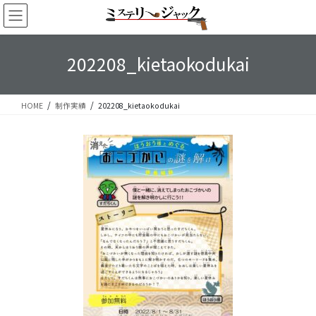
コ
ナ
ン
ビ
テ
ゲ
ン
ー
202208_kietaokodukai
ツ
シ
へ
ョ
ス
ン
HOME
制作実績
202208_kietaokodukai
キ
に
ッ
移
プ
動