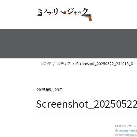
コ
ナ
ン
ビ
テ
ゲ
ン
ー
ツ
シ
へ
ョ
ス
ン
キ
に
ッ
移
HOME
メディア
Screenshot_20250522_231018_X
プ
動
2025年5月23日
Screenshot_2025052