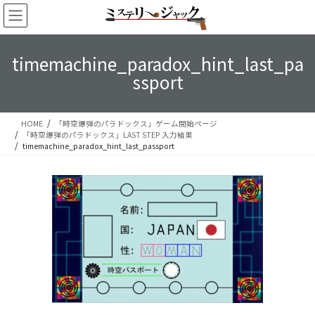
コ
ナ
ン
ビ
テ
ゲ
ン
ー
timemachine_paradox_hint_last_pa
ツ
シ
ssport
へ
ョ
ス
ン
キ
に
ッ
移
HOME
「時空爆弾のパラドックス」ゲーム開始ページ
「時空爆弾のパラドックス」LAST STEP 入力結果
プ
動
timemachine_paradox_hint_last_passport