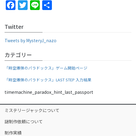
F
T
Li
共
a
w
n
有
c
itt
e
Twitter
e
er
b
Tweets by MysteryJ_nazo
o
カテゴリー
o
「時空爆弾のパラドックス」ゲーム開始ページ
k
「時空爆弾のパラドックス」LAST STEP 入力結果
timemachine_paradox_hint_last_passport
ミステリージャックについて
謎制作依頼について
制作実績