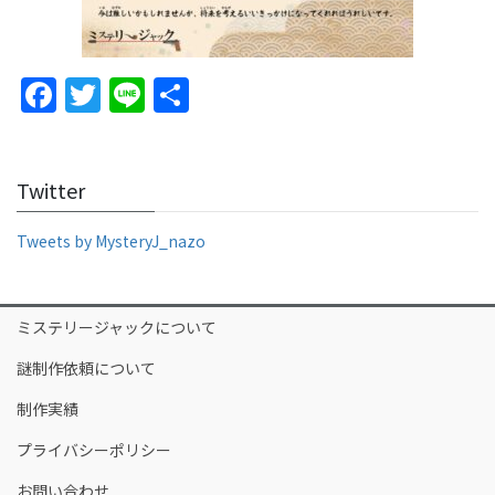
F
T
Li
S
a
w
n
h
c
itt
e
ar
Twitter
e
er
e
b
Tweets by MysteryJ_nazo
o
o
ミステリージャックについて
k
謎制作依頼について
制作実績
プライバシーポリシー
お問い合わせ