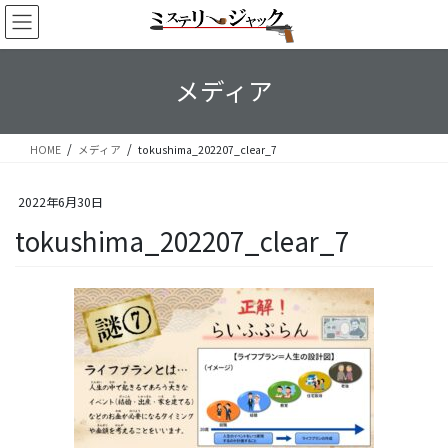
コ
ナ
ン
ビ
テ
ゲ
ン
ー
メディア
ツ
シ
へ
ョ
ス
ン
HOME
メディア
tokushima_202207_clear_7
キ
に
ッ
移
プ
動
2022年6月30日
tokushima_202207_clear_7