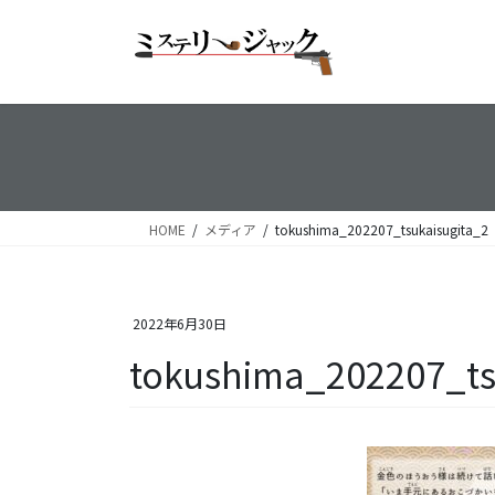
コ
ナ
ン
ビ
テ
ゲ
ン
ー
ツ
シ
へ
ョ
ス
ン
キ
に
ッ
移
HOME
メディア
tokushima_202207_tsukaisugita_2
プ
動
2022年6月30日
tokushima_202207_ts