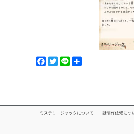
F
T
Li
S
a
w
n
h
c
itt
e
ar
e
er
e
b
o
ミステリージャックについて
謎制作依頼につ
o
k