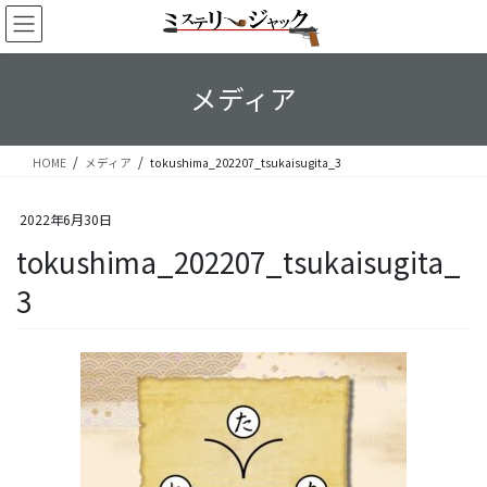
コ
ナ
ン
ビ
テ
ゲ
ン
ー
メディア
ツ
シ
へ
ョ
ス
ン
HOME
メディア
tokushima_202207_tsukaisugita_3
キ
に
ッ
移
プ
動
2022年6月30日
tokushima_202207_tsukaisugita_
3