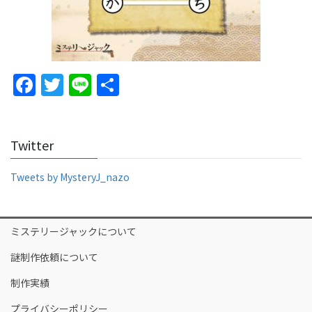
F
T
Li
S
a
w
n
h
c
itt
e
ar
Twitter
e
er
e
b
Tweets by MysteryJ_nazo
o
o
ミステリージャックについて
k
謎制作依頼について
制作実績
プライバシーポリシー