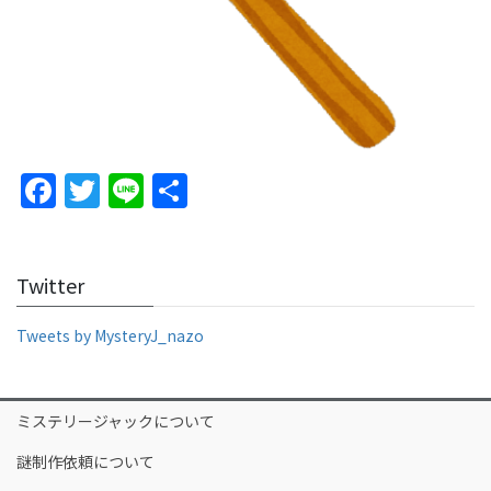
F
T
Li
S
a
w
n
h
c
itt
e
ar
Twitter
e
er
e
b
Tweets by MysteryJ_nazo
o
o
ミステリージャックについて
k
謎制作依頼について