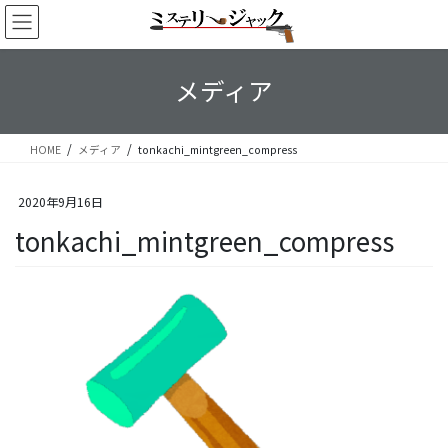
コ
ナ
ン
ビ
テ
ゲ
ン
ー
メディア
ツ
シ
へ
ョ
ス
ン
HOME
メディア
tonkachi_mintgreen_compress
キ
に
ッ
移
プ
動
2020年9月16日
tonkachi_mintgreen_compress