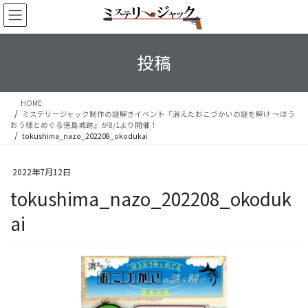
コ
ナ
ン
ビ
テ
ゲ
ン
ー
投稿
ツ
シ
へ
ョ
ス
ン
HOME
キ
に
ミステリージャック制作の謎解きイベント『消えたおこづかいの謎を解け ～ほう
ッ
移
おう様とめぐる徳島城跡』が8/1より開催！
プ
動
tokushima_nazo_202208_okodukai
2022年7月12日
tokushima_nazo_202208_okoduk
ai