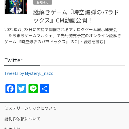
お知らせ
謎解きゲーム『時空爆弾のパラド
ックス』CM動画公開！
2022年7月23日に広島で開催されるアナログゲーム展示即売会
「たちまちゲームマルシェ」で先行発売予定のオンライン謎解き
ゲーム 『時空爆弾のパラドックス』 のC […続きを読む]
Twitter
Tweets by MysteryJ_nazo
F
T
Li
S
a
w
n
h
c
itt
e
ar
ミステリージャックについて
e
er
e
謎制作依頼について
b