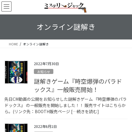
コ
ナ
ン
ビ
テ
ゲ
ン
ー
オンライン謎解き
ツ
シ
へ
ョ
ス
ン
HOME
オンライン謎解き
キ
に
ッ
移
プ
動
2022年7月30日
お知らせ
謎解きゲーム『時空爆弾のパラド
ックス』一般販売開始！
先日CM動画の公開をお知らせした謎解きゲーム 『時空爆弾のパラ
ドックス』 の一般販売を開始しました！！ 販売サイトはこちらか
ら。(リンク先：BOOTH販売ページ […続きを読む]
2022年6月1日