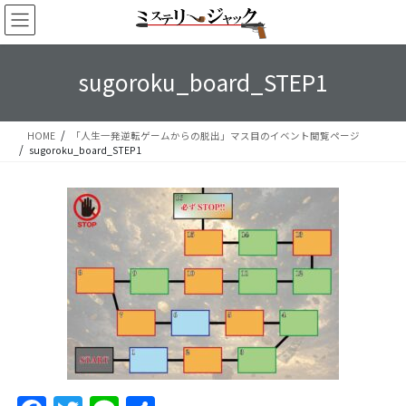
コ
ナ
ン
ビ
テ
ゲ
ン
ー
sugoroku_board_STEP1
ツ
シ
へ
ョ
ス
ン
HOME
「人生一発逆転ゲームからの脱出」マス目のイベント閲覧ページ
キ
に
sugoroku_board_STEP1
ッ
移
プ
動