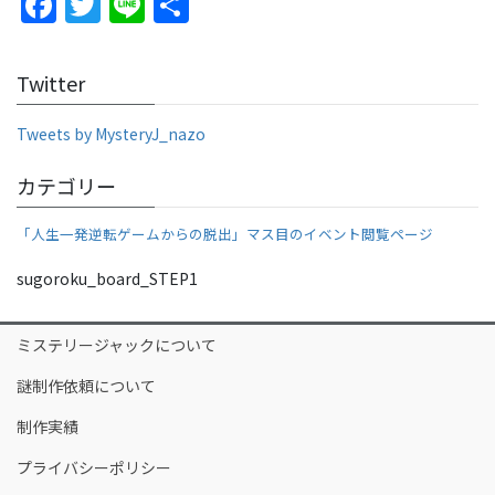
F
T
Li
S
a
w
n
h
c
itt
e
ar
Twitter
e
er
e
b
Tweets by MysteryJ_nazo
o
カテゴリー
o
「人生一発逆転ゲームからの脱出」マス目のイベント閲覧ページ
k
sugoroku_board_STEP1
ミステリージャックについて
謎制作依頼について
制作実績
プライバシーポリシー