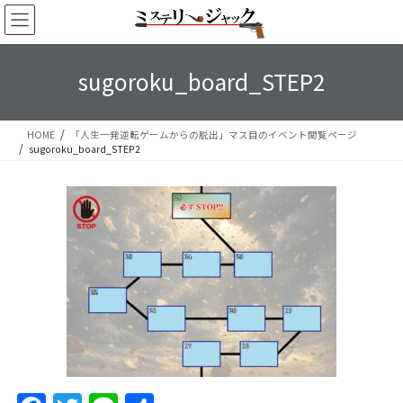
コ
ナ
ン
ビ
テ
ゲ
ン
ー
sugoroku_board_STEP2
ツ
シ
へ
ョ
ス
ン
HOME
「人生一発逆転ゲームからの脱出」マス目のイベント閲覧ページ
キ
に
sugoroku_board_STEP2
ッ
移
プ
動