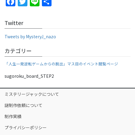
F
T
Li
S
a
w
n
h
c
itt
e
ar
Twitter
e
er
e
b
Tweets by MysteryJ_nazo
o
カテゴリー
o
「人生一発逆転ゲームからの脱出」マス目のイベント閲覧ページ
k
sugoroku_board_STEP2
ミステリージャックについて
謎制作依頼について
制作実績
プライバシーポリシー