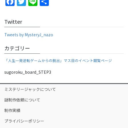
F
T
Li
S
a
w
n
h
c
itt
e
ar
Twitter
e
er
e
b
Tweets by MysteryJ_nazo
o
カテゴリー
o
「人生一発逆転ゲームからの脱出」マス目のイベント閲覧ページ
k
sugoroku_board_STEP3
ミステリージャックについて
謎制作依頼について
制作実績
プライバシーポリシー