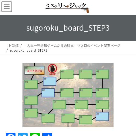
コ
ナ
ン
ビ
テ
ゲ
ン
ー
sugoroku_board_STEP3
ツ
シ
へ
ョ
ス
ン
HOME
「人生一発逆転ゲームからの脱出」マス目のイベント閲覧ページ
キ
に
sugoroku_board_STEP3
ッ
移
プ
動