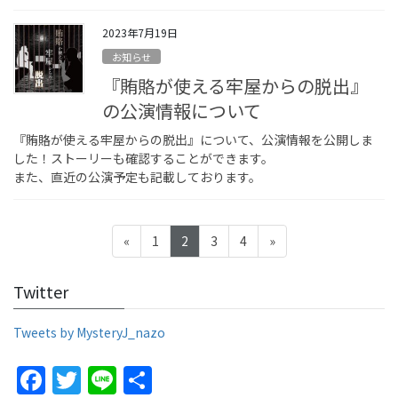
2023年7月19日
お知らせ
『賄賂が使える牢屋からの脱出』
の公演情報について
『賄賂が使える牢屋からの脱出』について、公演情報を公開しま
した！ストーリーも確認することができます。
また、直近の公演予定も記載しております。
投
固
固
固
固
«
1
2
3
4
»
稿
定
定
定
定
ペ
ペ
ペ
ペ
の
Twitter
ー
ー
ー
ー
ペ
ジ
ジ
ジ
ジ
Tweets by MysteryJ_nazo
ー
ジ
F
T
Li
S
送